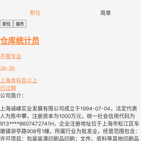
职位
简章
职位
城市
仓库统计员
不限专业
3k-3k
上海
本科及以上
已过期
公司简介：
上海诚峰实业发展有限公司成立于1994-07-04，法定代表
人为陈中攀，注册资本为1000万元，统一社会信用代码为
913****8607472741H，企业注册地址位于上海市松江区车
墩镇泖亭路908号1幢，所属行业为批发业，经营范围包含：
许可项目：包装装潢印刷品印刷；文件、资料等其他印刷品