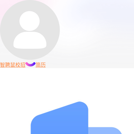
智聘鼠
校招
简历