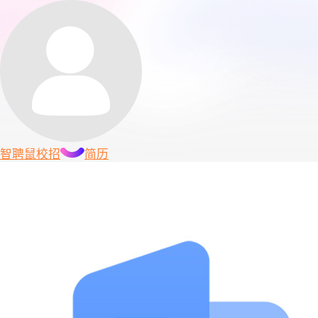
智聘鼠
校招
简历