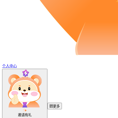
个人中心
更多
邀请有礼