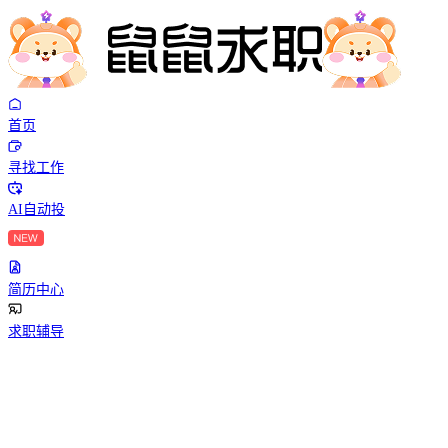
首页
寻找工作
AI自动投
简历中心
求职辅导