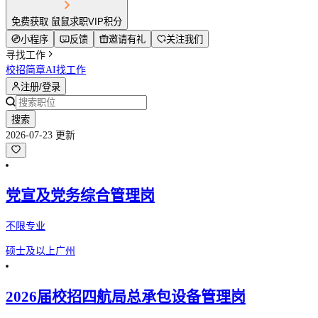
免费获取 鼠鼠求职VIP积分
小程序
反馈
邀请有礼
关注我们
寻找工作
校招简章
AI找工作
注册/登录
搜索
2026-07-23 更新
党宣及党务综合管理岗
不限专业
硕士及以上
广州
2026届校招四航局总承包设备管理岗