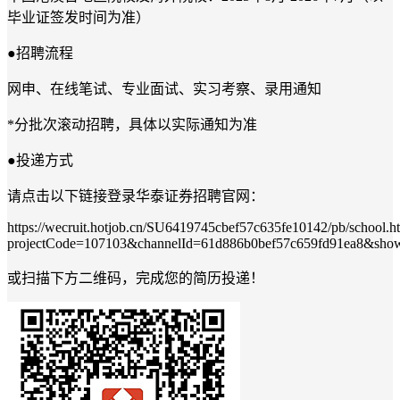
毕业证签发时间为准）
●招聘流程
网申、在线笔试、专业面试、实习考察、录用通知
*
分批次滚动招聘，具体以实际通知为准
●投递方式
请点击以下链接登录华泰证券招聘官网：
https://wecruit.hotjob.cn/SU6419745cbef57c635fe10142/pb/school.h
projectCode=107103&channelId=61d886b0bef57c659fd91ea8&show
或扫描下方二维码，完成您的简历投递！