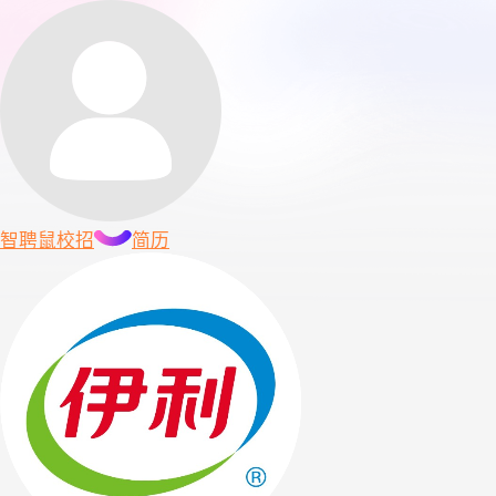
智聘鼠
校招
简历