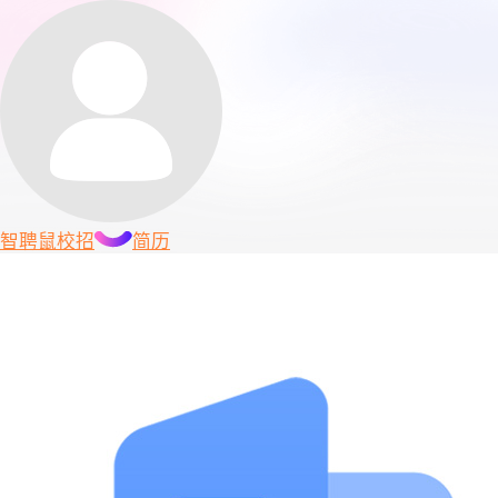
智聘鼠
校招
简历