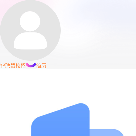
智聘鼠
校招
简历