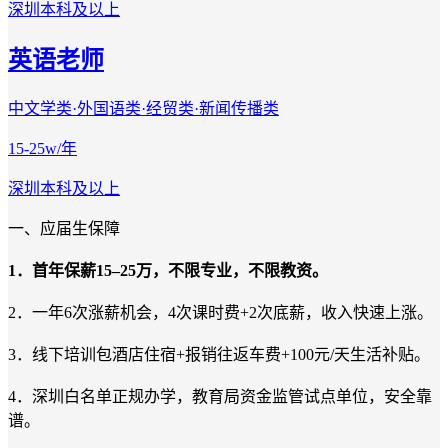
深圳
本科及以上
英语老师
中文学类·外国语类·经贸类·新闻传播类
15-25w/年
深圳
本科及以上
一、应届生保障
1．首年保薪15–25万，不限专业，不限教资。
2．一年6次涨薪机会，4次课时费+2次底薪，收入快速上涨。
3．线下培训包酒店住宿+报销往返车费+100元/天生活补贴。
4．深圳白名单正规办学，教育局资金监管试点单位，安全靠
谱。