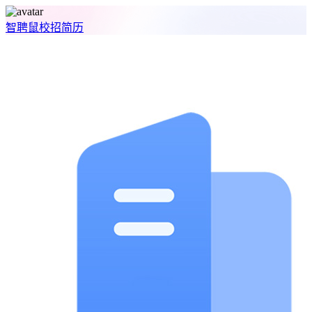
智聘鼠
校招
简历