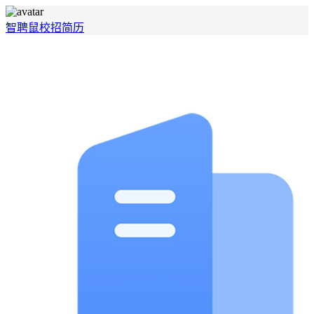
智聘鼠
校招
简历