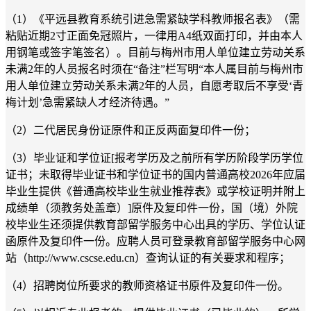
（1）《平远县教育系统引进急需紧缺学科教师报名表》（需
粘贴近期2寸正面免冠照片，一律用A4纸双面打印，并由本人
用钢笔或签字笔签名）。目前与梅州市用人单位建立劳动关系
未满2年的人员报名时须在“备注”栏写明“本人属目前与梅州市
用人单位建立劳动关系未满2年的人员，自愿考取后不享受‘青
梅计划’急需紧缺人才经济待遇。”
（2）二代居民身份证原件和正反两面复印件一份；
（3）毕业证和学位证[报考学历及之前所有学历阶段学历学位
证书；未取得毕业证书和学位证书的国内普通高校2026年应届
毕业生提供《普通高校毕业生就业推荐表》或学校证明并附上
成绩单（须教务处盖章）]原件及复印件一份，国（境）外院
校毕业生还须提供教育部留学服务中心出具的学历、学位认证
函原件及复印件一份。应聘人员可登录教育部留学服务中心网
站（http://www.cscse.edu.cn）查询认证的有关要求和程序；
（4）招聘岗位所要求的教师资格证书原件及复印件一份。