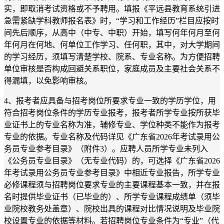
实，即取消考试资格或不予聘用。填报《平远县教育系统引进
急需紧缺学科教师报名表》时，“学习和工作经历”栏目应按时
间先后顺序，从高中（中专、中职）开始，填写何年何月至何
年何月在何地、何单位工作学习、任何职，其中，对大学期间
的学习经历，须填写清楚学校、院系、专业名称。为方便招聘
单位审核是否构成回避关系职位，家庭成员及主要社会关系不
得漏填，以免影响审核。
4、报考者应具备与招考岗位所要求专业一致的学历学位，用
符合招考岗位条件的学历专业报考，报考者所学专业按所获毕
业证书上的专业名称为准，辅修专业、学位种类不能作为报考
专业的依据。专业名称及代码详见《广东省2026年考试录用公
务员专业参考目录》（附件3）。应聘人员所学专业未列入
《公务员专业目录》（无专业代码）的，可选择《广东省2026
年考试录用公务员专业参考目录》中相近专业报告，所学专业
必修课程须与招聘岗位要求专业的主要课程基本一致，并在报
名时提供毕业证书（已毕业的）、所学专业课程成绩单（须毕
业院校教务处盖章）、院校出具的课程对比情况说明及毕业院
校设置专业的依据等材料。若招聘岗位专业条件为“专业”（代