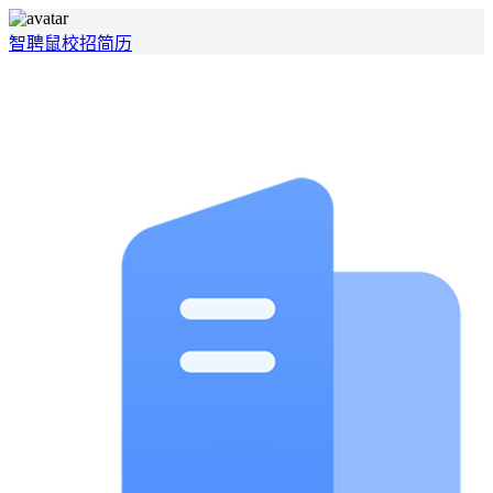
智聘鼠
校招
简历