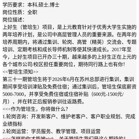
学历要求：本科,硕士,博士
岗位性质：全职
岗位描述：
上好生（管培生）项目，是上元教育针对于优秀大学生实施的
两年培养计划，是公司中高层管理人员的重要来源。在两年的
培养周期内，将通过集训、轮岗、高管（精英）交流会、专题
培训、定期考核和成长导师机制等使其快速成长。2017年至
今，上好生项目已开办三十期，越来越多的上好生正在上元的
各个城市公司/校区担任重要岗位，期待同行路上也有你！
<<管培生须知>>
第三十一期管培生将于2026年6月在苏州总部进行集训，集训
期间享受培训津贴及免费住宿；通过集训后，管培生保底薪资
5000-7000，并享受免费住宿或住宿补贴（600元-1500元/
月），并在转正后报销参训往返路费。
<<<作为管培生，你将做什么？
1.轮岗咨询：开发新客户、维护老客户、客户职业规划、完成
业绩指标
2.轮岗运营：学员服务、教学管理、项目运营
<<<怎样的你才能被pick，关于管培生我们是这么期待的！