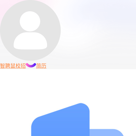
智聘鼠
校招
简历