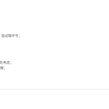
、测试等环节；
优先考虑；
原理；