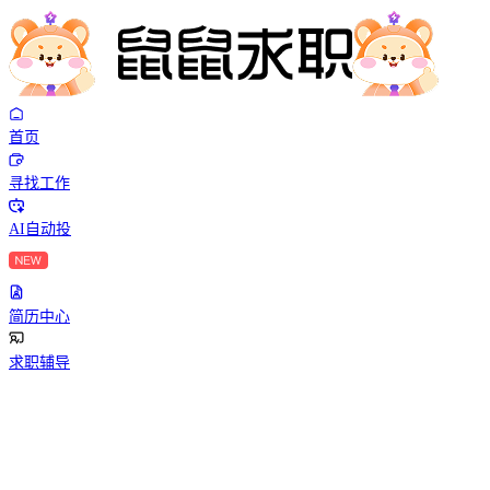
首页
寻找工作
AI自动投
简历中心
求职辅导