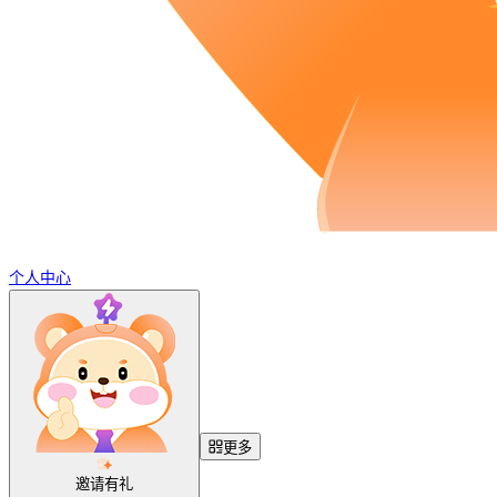
个人中心
更多
邀请有礼