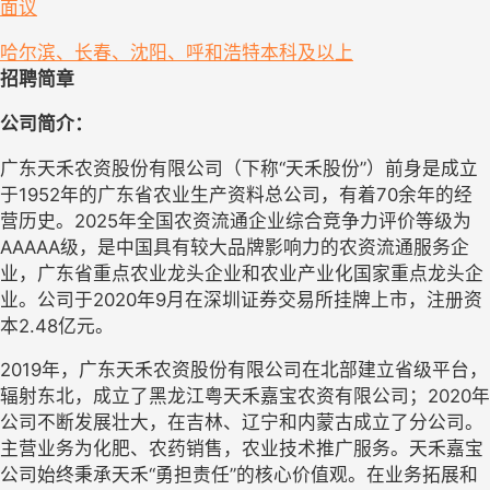
面议
哈尔滨、长春、沈阳、呼和浩特
本科及以上
招聘简章
公司简介：
广东天禾农资股份有限公司（下称
“天禾股份”）前身是成立
于
1952
年的广东省农业生产资料总公司，有着
70
余年的经
营历史。
2025
年全国农资流通企业综合竞争力评价等级为
AAAAA
级，是中国具有较大品牌影响力的农资流通服务企
业，广东省重点农业龙头企业和农业产业化国家重点龙头企
业。公司于
2020
年
9
月在深圳证券交易所挂牌上市
，
注册资
本
2.48
亿元。
2019
年，
广东天禾农资股份有限公司在
北部
建立省级平台，
辐射东北，成立了
黑龙江粤
天禾嘉宝农资有限公司
；
2020年
公司不断发展壮大，在吉林、辽宁和内蒙古成立了分公司
。
主营业务为
化肥、农药
销售，农业技术推广服务。天禾嘉宝
公司始终秉承天禾
“勇担责任”的核心价值观。在业务拓展和