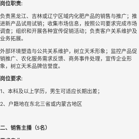
岗位职责
:
负责
黑龙江、吉林或辽宁区域内化肥产品
的销售与推广；推
进新产品试用试销；收集市场信息，按照公司要求完成市场
调查；组织和开展各种宣传促销活动；负责客户关系维护及
业务拓展。
外部环境塑造与公共关系维护，树立
天禾
形象
；
监控产品促
销推广、农化服务需求反馈、商务事件处理，宣传企业形
象，树立
天禾
品牌信誉度。
岗位要求
:
1
、本科及以上学历，男
生可适应长期出差
；
2
、
户籍地在东北三省或内蒙古地区
二、
销售主播
（
名）
5