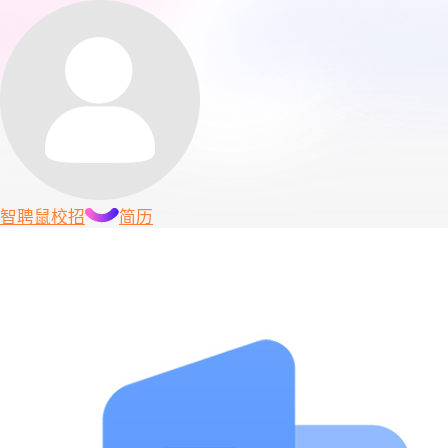
智聘鼠
校招
简历