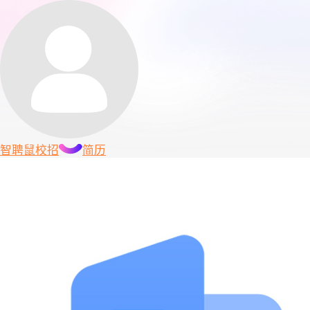
智聘鼠
校招
简历