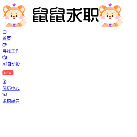
首页
寻找工作
AI自动投
简历中心
求职辅导