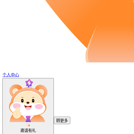
个人中心
更多
邀请有礼