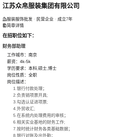
江苏众帛服装集团有限公司
服装服饰批发 · 民营企业 · 成立7年
简章详情
在招职位如下：
财务部助理
工作城市：南京
薪资：4k-5k
学历要求：本科,硕士,博士
岗位性质：全职
岗位描述：
1.银行付款处理；
2.负责销项票开具;
3.勾选认证进项票;
4.外贸收汇;
5.在系统内处理费用的审核；
6.相关实业基地的财务工作;
7.按时统计财务各类基础数据；
8.银行对账及出外勤；