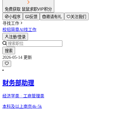
免费获取 鼠鼠求职VIP积分
小程序
反馈
邀请有礼
关注我们
寻找工作
校招简章
AI找工作
注册/登录
搜索
2026-05-14 更新
财务部助理
经济学类 · 工商管理类
本科及以上
南京
4k-5k