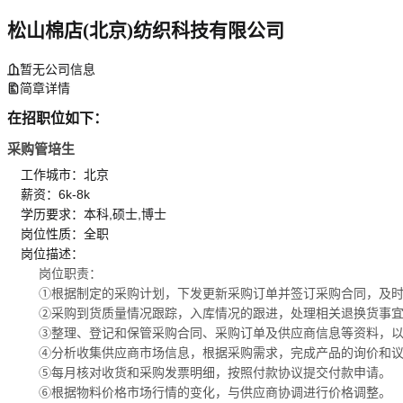
松山棉店(北京)纺织科技有限公司
暂无公司信息
简章详情
在招职位如下：
采购管培生
工作城市：北京
薪资：6k-8k
学历要求：本科,硕士,博士
岗位性质：全职
岗位描述：
岗位职责：
①根据制定的采购计划，下发更新采购订单并签订采购合同，及
②采购到货质量情况跟踪，入库情况的跟进，处理相关退换货事
③整理、登记和保管采购合同、采购订单及供应商信息等资料，
④分析收集供应商市场信息，根据采购需求，完成产品的询价和
⑤每月核对收货和采购发票明细，按照付款协议提交付款申请。
⑥根据物料价格市场行情的变化，与供应商协调进行价格调整。