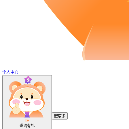
个人中心
更多
邀请有礼