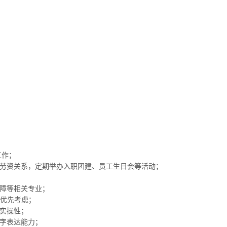
；
；
工作；
的劳资关系，定期举办入职团建、员工生日会等活动；
保障等相关专业；
者优先考虑；
的实操性；
文字表达能力；