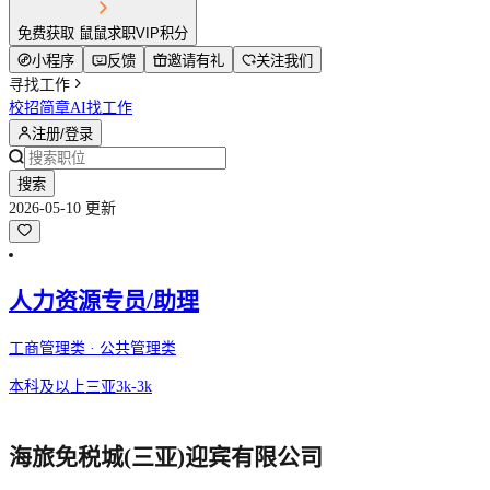
免费获取 鼠鼠求职VIP积分
小程序
反馈
邀请有礼
关注我们
寻找工作
校招简章
AI找工作
注册/登录
搜索
2026-05-10 更新
人力资源专员/助理
工商管理类 · 公共管理类
本科及以上
三亚
3k-3k
海旅免税城(三亚)迎宾有限公司