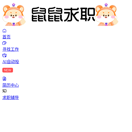
首页
寻找工作
AI自动投
简历中心
求职辅导