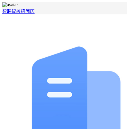
智聘鼠
校招
简历