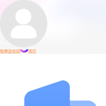
智聘鼠
校招
简历