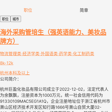
职位
简章
职位
城市
海外采购管培生（强英语能力、美妆品
牌方）
物流管理类·经济学类·外国语类·药学类·化工制药类
8k-12k
杭州
本科及以上
公司简介：
杭州巨盈化妆品有限公司成立于2022-12-02，法定代表人
为余飘飘，注册资本为1000万元，统一社会信用代码为
91330109MAC5EG1A1Q，企业注册地址位于浙江省杭州市
萧山区经济技术开发区知行路1666号萧山自贸大厦02-