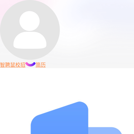
智聘鼠
校招
简历