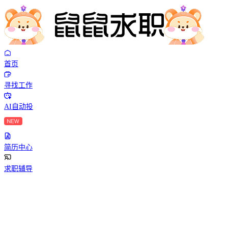
首页
寻找工作
AI自动投
简历中心
求职辅导