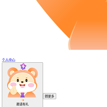
个人中心
更多
邀请有礼