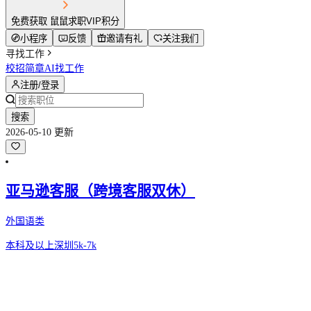
免费获取 鼠鼠求职VIP积分
小程序
反馈
邀请有礼
关注我们
寻找工作
校招简章
AI找工作
注册/登录
搜索
2026-05-10 更新
亚马逊客服（跨境客服双休）
外国语类
本科及以上
深圳
5k-7k