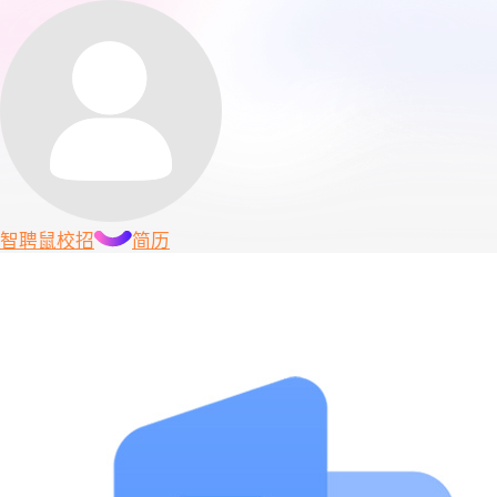
智聘鼠
校招
简历