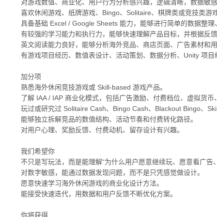
对游戏数值、商业化、用户行为分析感兴趣，逻辑清晰，数据敏
喜欢休闲游戏、纸牌游戏、Bingo、Solitaire、棋牌类或竞技类游
具备基础 Excel / Google Sheets 能力，能够进行简单的数
有较强的学习能力和执行力，能够快速理解产品目标，并根据反
英文阅读能力良好，能够分析海外竞品、商店页面、广告素材和
有游戏项目经历、数值表设计、活动策划、数据分析、Unity 项
加分项
熟悉海外休闲竞技游戏或 Skill-based 游戏产品。
了解 IAA / IAP 商业化模式，包括广告激励、付费档位、虚拟货
玩过或研究过 Solitaire Cash、Bingo Cash、Blackout Bingo、S
能够独立拆解竞品的数值结构、活动节奏和付费转化路径。
对用户心理、奖励反馈、付费动机、留存设计有兴趣。
我们希望你
不只是写玩法，而是能理解“为什么用户愿意继续玩、愿意看广告、
对数字敏感，能通过数据发现问题，而不是只凭感觉做设计。
愿意快速学习海外休闲游戏的商业化设计方法。
能接受快速迭代，用数据和用户反馈不断优化方案。
你将获得