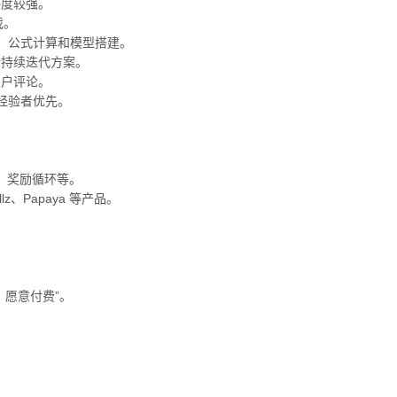
感度较强。
戏。
据整理、公式计算和模型搭建。
馈持续迭代方案。
用户评论。
目经验者优先。
币、奖励循环等。
killz、Papaya 等产品。
愿意付费”。