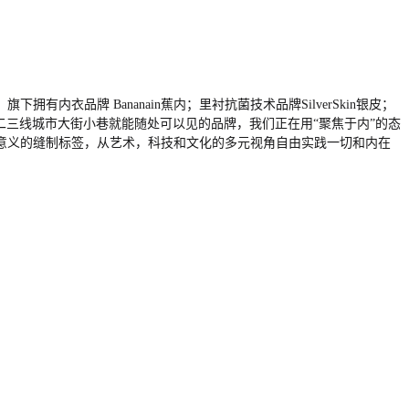
衣品牌 Bananain蕉内；里衬抗菌技术品牌SilverSkin银皮；
内，不是你在二三线城市大街小巷就能随处可以见的品牌，我们正在用“聚焦于内”的态
意义的缝制标签，从艺术，科技和文化的多元视角自由实践一切和内在