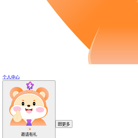
个人中心
更多
邀请有礼