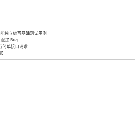
)，能独立编写基础测试用例
跟踪 Bug
具进行简单接口请求
据