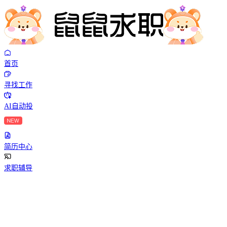
首页
寻找工作
AI自动投
简历中心
求职辅导