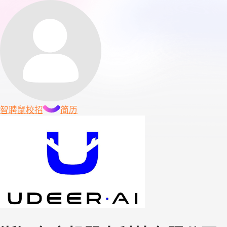
智聘鼠
校招
简历