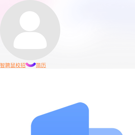
智聘鼠
校招
简历