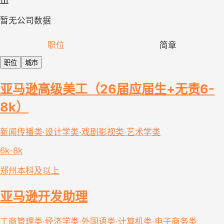
暂无公司数据
职位
简章
职位
城市
亚马逊高级美工（26届应届生+无责6-
8k）
新闻传播类·设计学类·戏剧影视类·艺术学类
6k-8k
郑州
本科及以上
亚马逊开发助理
工商管理类·经济学类·外国语类·计算机类·电子商务类