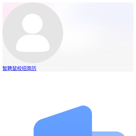
智聘鼠
校招
简历