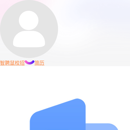
智聘鼠
校招
简历