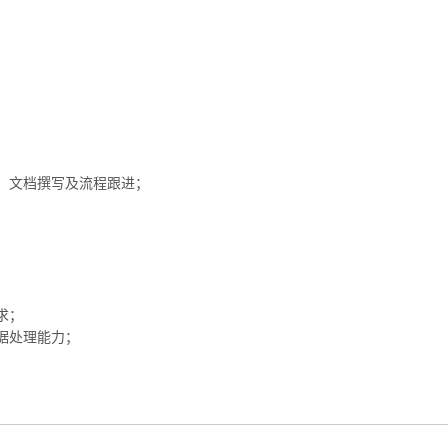
、文档撰写及流程跟进；
；
；
求；
据处理能力；