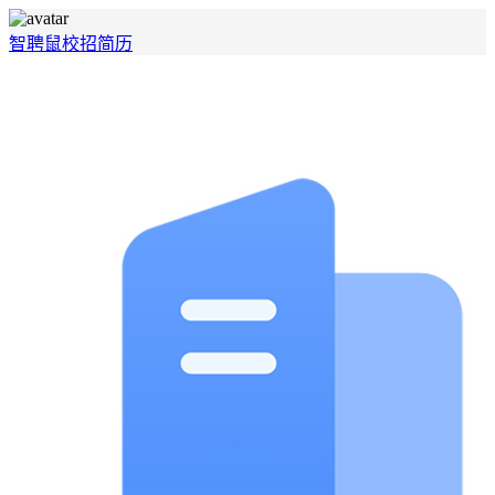
智聘鼠
校招
简历