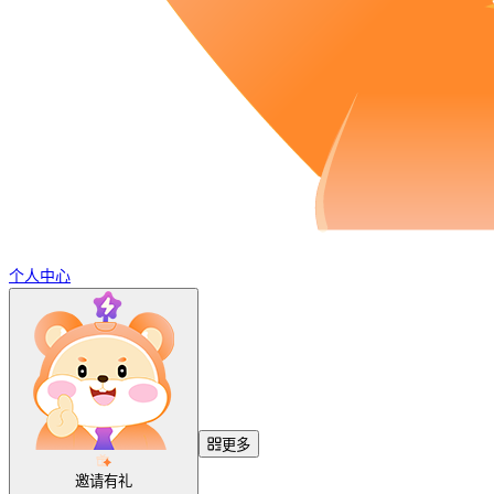
个人中心
更多
邀请有礼