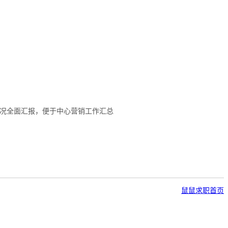
情况全面汇报，便于中心营销工作汇总
鼠鼠求职首页