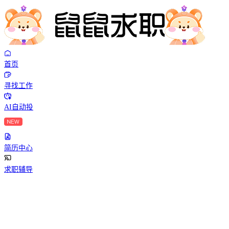
首页
寻找工作
AI自动投
简历中心
求职辅导