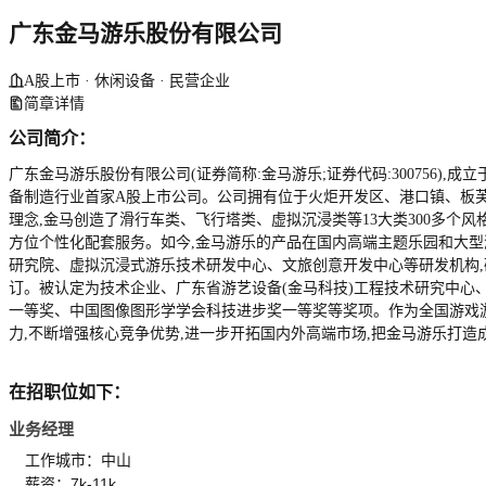
广东金马游乐股份有限公司
A股上市 · 休闲设备 · 民营企业
简章详情
公司简介：
广东金马游乐股份有限公司(证券简称:金马游乐;证券代码:300756
备制造行业首家A股上市公司。公司拥有位于火炬开发区、港口镇、板芙
理念,金马创造了滑行车类、飞行塔类、虚拟沉浸类等13大类300多个
方位个性化配套服务。如今,金马游乐的产品在国内高端主题乐园和大型
研究院、虚拟沉浸式游乐技术研发中心、文旅创意开发中心等研发机构,研发
订。被认定为技术企业、广东省游艺设备(金马科技)工程技术研究中心
一等奖、中国图像图形学学会科技进步奖一等奖等奖项。作为全国游戏
力,不断增强核心竞争优势,进一步开拓国内外高端市场,把金马游乐打造
在招职位如下：
业务经理
工作城市：中山
薪资：7k-11k