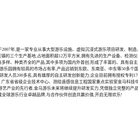
),成立于2007年,是一家专业从事大型游乐设施、虚拟沉浸式游乐项目研发
镇的三个生产基地,占地面积超12万平方米,拥有先进的生产设备、检测
风格多样、种类齐全的产品,其中多项为国内外首创,形成了丰富的、具有自
游乐园拥有较高的市场占有率,产品远销到东欧、东南亚、中东等50多个
人员200多名,具有雄厚的自主研发创新能力;企业目前拥有授权专利170
、广东省省级企业技术中心、测绘遥感信息工程国家重点实验室金马科技
游艺产业的先行者,金马游乐未来将继续提升研发实力,凭借独立完整的产
成全球游乐行业卓越品牌,与合作伙伴创造共赢价值,开启无限欢乐!