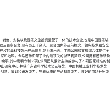
、制造、销售、安装以及游乐文旅投资运营于一体的技术企业,也是中国游乐装
仪器三百多台套,现有员工千余人。聚合国内外超前概念、领先技术和安全
主产权的高科技娱乐产品体系,能为游乐园、主题公园和文旅综合体提供全
国家和地区。金马游乐汇聚了业内最顶尖的游艺筑梦师,公司拥有游乐装备
余项(其中发明专利38项),公司团队累计主持或参与了25项国家标准的制
中山研究中心,并获广东省科学技术奖三等奖、中国机械工业科学技术奖
品创意、策划和研发能力、完善优质的产品制造能力、良好的市场开拓能