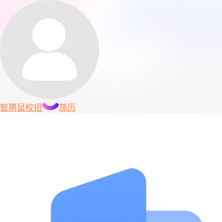
智聘鼠
校招
简历