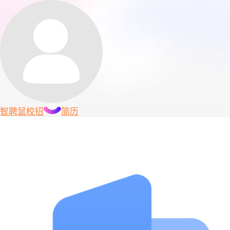
智聘鼠
校招
简历