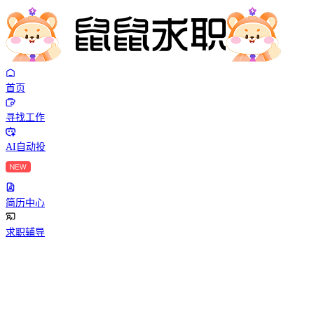
首页
寻找工作
AI自动投
简历中心
求职辅导