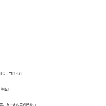
对接、节目执行
」筹备组
内容，有一定内容判断能力