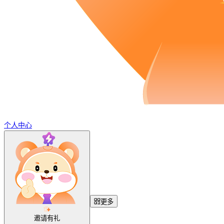
个人中心
更多
邀请有礼