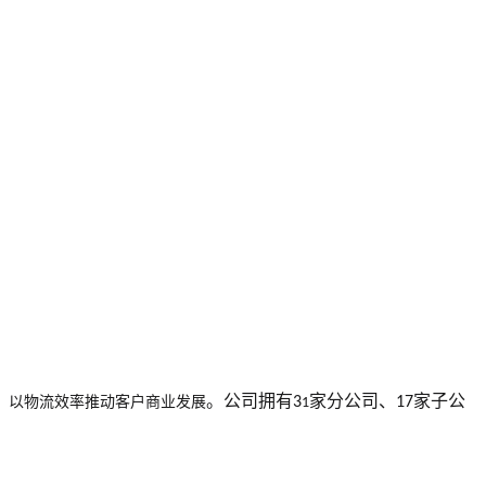
。公司拥有
家分公司、
家子公
，以物流效率推动客户商业发展
3
17
1