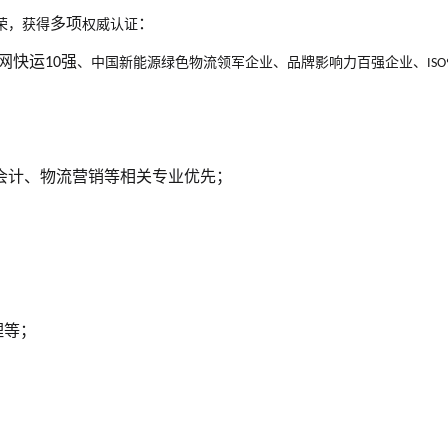
多项
：
荣，获得
权威认证
网快运
强
10
、中国新能源绿色物流领军企业、品牌影响力百强企业、
ISO
会计、物流营销等相关专业优先；
理等；
；