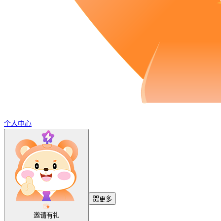
个人中心
更多
邀请有礼