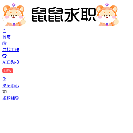
首页
寻找工作
AI自动投
简历中心
求职辅导