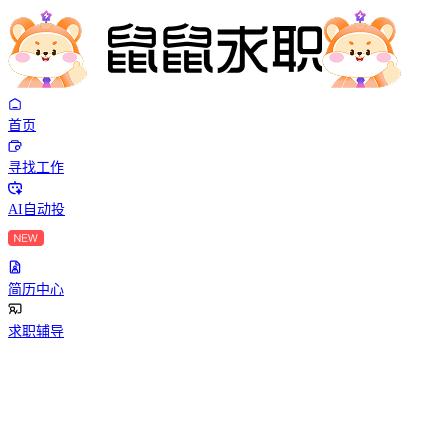
首页
寻找工作
AI自动投
简历中心
求职辅导