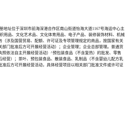
，企业注册地址位于深圳市前海深港合作区南山街道怡海大道1167号海运中心主
纺织用品、文化艺术品、文化体育用品、电子产品、装修装饰材料、机械
务（涉及国营贸易、配额、许可证及专项管理规定的商品，按国家有关
关部门批准后方可开展经营活动）；企业管理；企业总部管理。普通货
执照依法自主开展经营活动）^预包装食品（不含复热）的批发、零售
后经营）；茶叶、预包装食品、散装食品、乳制品（不含婴幼儿配方乳
批准后方可开展经营活动，具体经营项目以相关部门批准文件或许可证