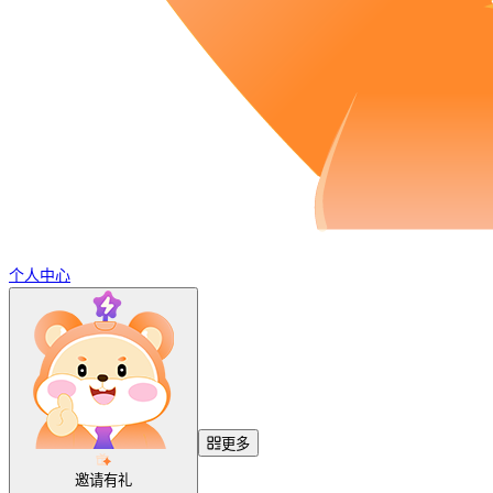
个人中心
更多
邀请有礼