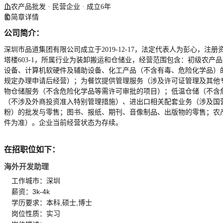
农产品批发 · 民营企业 · 成立6年
简章详情
公司简介：
深圳市品道集团有限公司成立于2019-12-17，法定代表人为彭心，注册资
塔楼603-1，所属行业为装卸搬运和仓储业，经营范围包含：初级农
设备、计算机软硬件及辅助设备、化工产品（不含有毒、危险化学品）
规定办理申请后经营）；为餐饮提供管理服务（涉及许可证管理及其他
物仓储服务（不含危险化学品等需许可审批的项目）；低温仓储（不含
（不涉及外商投资准入特别管理措施）、进出口相关配套业务（涉及国
粉）的批发与零售；图书、报纸、期刊、音像制品、出版物的零售；农
件为准）。企业当前经营状态为存续。
在招职位如下：
海外开发助理
工作城市：深圳
薪资：3k-4k
学历要求：本科,硕士,博士
岗位性质：实习