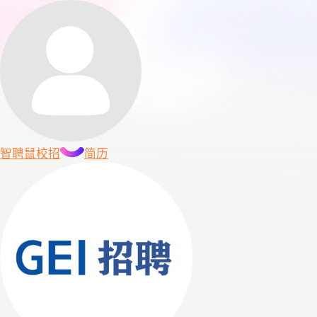
智聘鼠
校招
简历