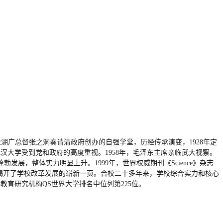
清末湖广总督张之洞奏请清政府创办的自强学堂，历经传承演变，1928年定
汉大学受到党和政府的高度重视。1958年，毛泽东主席亲临武大视察。
展，整体实力明显上升。1999年，世界权威期刊《Science》杂志
，揭开了学校改革发展的崭新一页。合校二十多年来，学校综合实力和核心
国际教育研究机构QS世界大学排名中位列第225位。