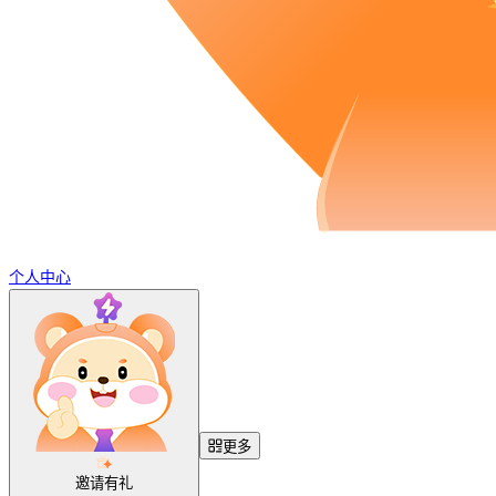
个人中心
更多
邀请有礼