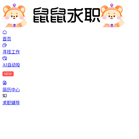
首页
寻找工作
AI自动投
简历中心
求职辅导