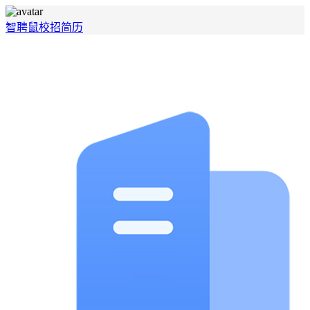
智聘鼠
校招
简历