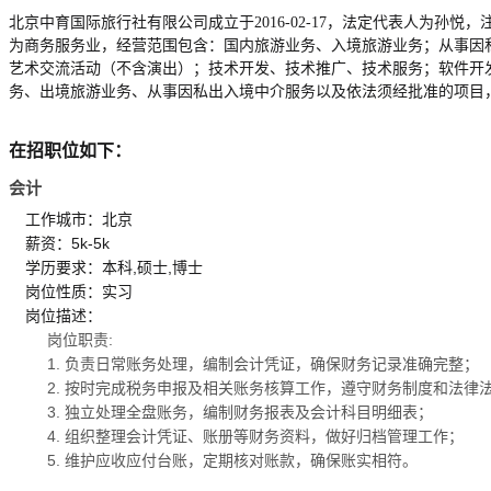
北京中育国际旅行社有限公司成立于2016-02-17，法定代表人为孙悦，注
为商务服务业，经营范围包含：国内旅游业务、入境旅游业务；从事因
艺术交流活动（不含演出）；技术开发、技术推广、技术服务；软件开
务、出境旅游业务、从事因私出入境中介服务以及依法须经批准的项目
在招职位如下：
会计
工作城市：北京
薪资：5k-5k
学历要求：本科,硕士,博士
岗位性质：实习
岗位描述：
岗位职责:
1. 负责日常账务处理，编制会计凭证，确保财务记录准确完整；
2. 按时完成税务申报及相关账务核算工作，遵守财务制度和法律
3. 独立处理全盘账务，编制财务报表及会计科目明细表；
4. 组织整理会计凭证、账册等财务资料，做好归档管理工作；
5. 维护应收应付台账，定期核对账款，确保账实相符。