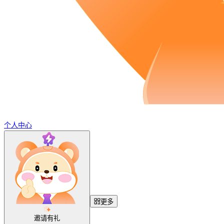
个人中心
更多
邀请有礼