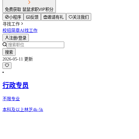
免费获取 鼠鼠求职VIP积分
小程序
反馈
邀请有礼
关注我们
寻找工作
校招简章
AI找工作
注册/登录
搜索
2026-05-11 更新
行政专员
不限专业
本科及以上
林芝
4k-5k