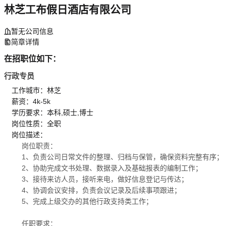
林芝工布假日酒店有限公司
暂无公司信息
简章详情
在招职位如下：
行政专员
工作城市：林芝
薪资：4k-5k
学历要求：本科,硕士,博士
岗位性质：全职
岗位描述：
岗位职责：
1、负责公司日常文件的整理、归档与保管，确保资料完整有序；
2、协助完成文书处理、数据录入及基础报表的编制工作；
3、接待来访人员，接听来电，做好信息登记与传达；
4、协调会议安排，负责会议记录及后续事项跟进；
5、完成上级交办的其他行政支持类工作；
任职要求：