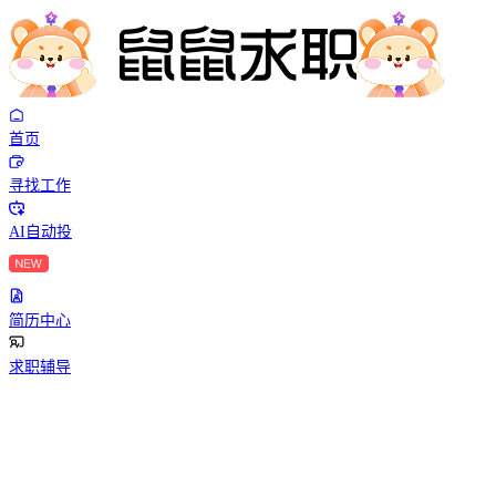
首页
寻找工作
AI自动投
简历中心
求职辅导