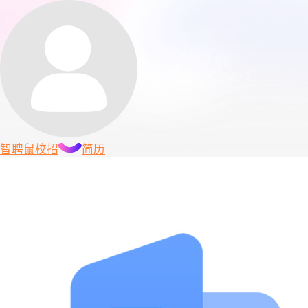
智聘鼠
校招
简历