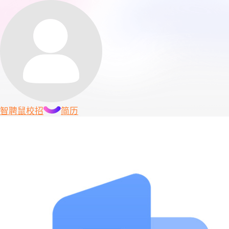
智聘鼠
校招
简历