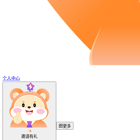
个人中心
更多
邀请有礼