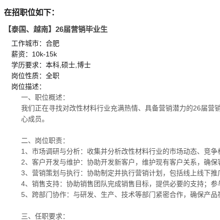
在招职位如下：
【泰国、越南】26届营销毕业生
工作城市：合肥
薪资：10k-15k
学历要求：本科,硕士,博士
岗位性质：全职
岗位描述：
一、职位概述：
我们正在寻找对改性材料行业充满热情、具备营销潜力的26届营
心成员。
二、岗位职责：
1、市场调研与分析：收集并分析改性材料行业的市场动态、竞争
2、客户开发与维护：协助开发新客户，维护现有客户关系，确保
3、营销策划与执行：协助制定并执行营销计划，包括线上线下推
4、销售支持：协助销售团队完成销售目标，提供必要的支持；参
5、跨部门协作：与研发、生产、技术等部门紧密合作，确保产品
三、任职要求：