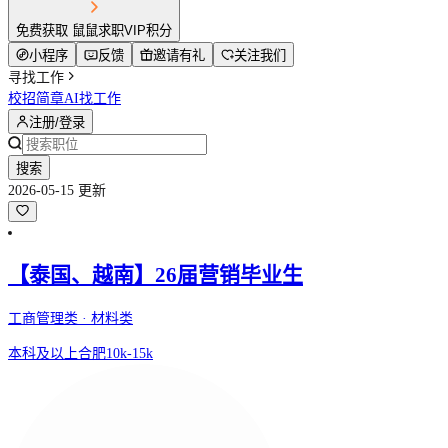
免费获取 鼠鼠求职VIP积分
小程序
反馈
邀请有礼
关注我们
寻找工作
校招简章
AI找工作
注册/登录
搜索
2026-05-15 更新
【泰国、越南】26届营销毕业生
工商管理类 · 材料类
本科及以上
合肥
10k-15k