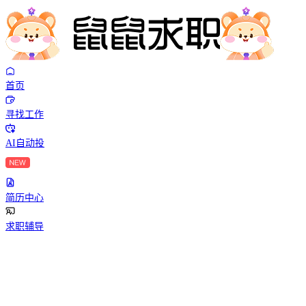
首页
寻找工作
AI自动投
简历中心
求职辅导