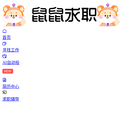
首页
寻找工作
AI自动投
简历中心
求职辅导