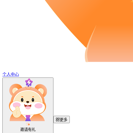
个人中心
更多
邀请有礼