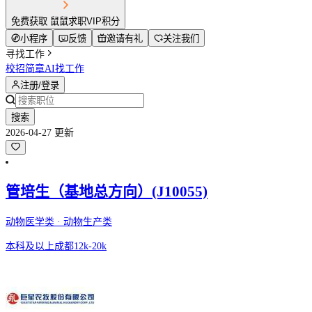
免费获取 鼠鼠求职VIP积分
小程序
反馈
邀请有礼
关注我们
寻找工作
校招简章
AI找工作
注册/登录
搜索
2026-04-27 更新
管培生（基地总方向）(J10055)
动物医学类 · 动物生产类
本科及以上
成都
12k-20k