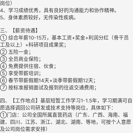
岗位）
4、学习成绩优秀，具有良好的沟通能力和协作精神。
5、身体素质较好，无传染性疾病。
三、【薪资待遇】
① 综合年薪10-15万，基本工资+奖金+利润分红（骨干员
工及以上）+科研项目成果奖；
② 五险一金；
③ 全员商业保险；
④ 免费提供住宿、伙食；
⑤ 享受带薪培训；
⑥ 春节带薪假期14天+淡季带薪假期12天；
⑦ 按标准报销面试及报到的往返交通费用；
四、【工作地点】基层短暂工作学习1-1.5年，学习期满可自
愿选择调回公司研发或技术支持等岗位，具体如下：
①门店：公司全国所属直营药店（广东、广西、海南、福
建、四川、江苏、浙江、湖北、湖南、等地，可按个人意愿
及公司岗位需求安排）