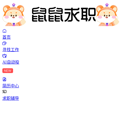
首页
寻找工作
AI自动投
简历中心
求职辅导