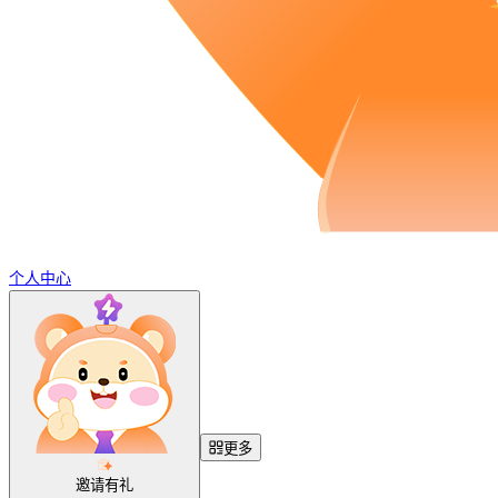
个人中心
更多
邀请有礼